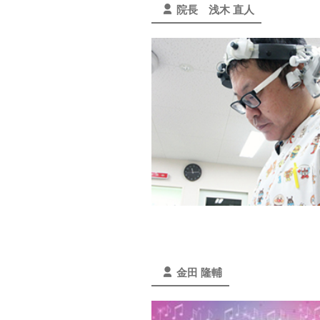
院長 浅木 直人
金田 隆輔