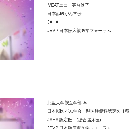
iVEATエコー実習修了
日本獣医がん学会
JAHA
JBVP 日本臨床獣医学フォーラム
北里大学獣医学部 卒
日本獣医がん学会 獣医腫瘍科認定医Ⅱ
JAHA 認定医 (総合臨床医)
JBVP 日本臨床獣医学フォーラム