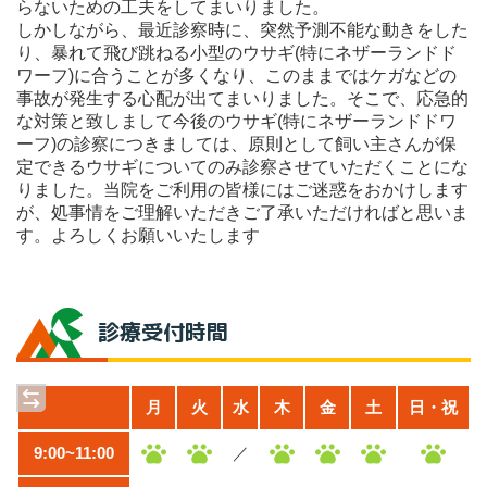
らないための工夫をしてまいりました。
しかしながら、最近診察時に、突然予測不能な動きをした
り、暴れて飛び跳ねる小型のウサギ(特にネザーランドド
ワーフ)に合うことが多くなり、このままではケガなどの
事故が発生する心配が出てまいりました。そこで、応急的
な対策と致しまして今後のウサギ(特にネザーランドドワ
ーフ)の診察につきましては、原則として飼い主さんが保
定できるウサギについてのみ診察させていただくことにな
りました。当院をご利用の皆様にはご迷惑をおかけします
が、処事情をご理解いただきご了承いただければと思いま
す。よろしくお願いいたします
診療受付時間
月
火
水
木
金
土
日・祝
9:00~11:00
／