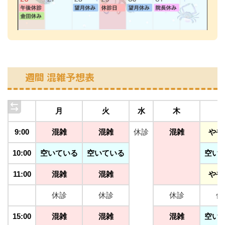
週間 混雑予想表
月
火
水
木
9:00
混雑
混雑
休診
混雑
やや
10:00
空いている
空いている
空い
11:00
混雑
混雑
やや
休診
休診
休診
休
15:00
混雑
混雑
混雑
空い