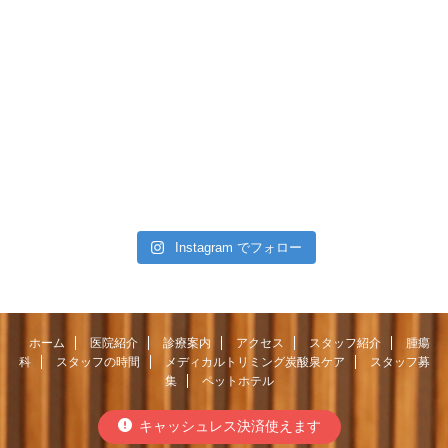
Instagram でフォロー
ホーム
医院紹介
診療案内
アクセス
スタッフ紹介
腫瘍
科
スタッフの時間
メディカルトリミング炭酸泉ケア
スタッフ募
集
ペットホテル
キャッシュレス決済使えます