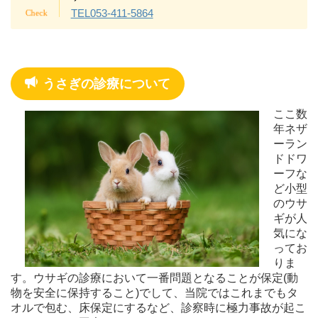
TEL053-411-5864
うさぎの診療について
ここ数
年ネザ
ーラン
ドドワ
ーフな
ど小型
のウサ
ギが人
気にな
ってお
りま
す。ウサギの診療において一番問題となることが保定(動
物を安全に保持すること)でして、当院ではこれまでもタ
オルで包む、床保定にするなど、診察時に極力事故が起こ